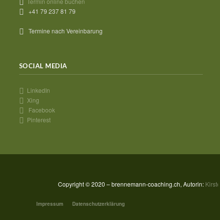
Termin online buchen
+41 79 237 81 79
Termine nach Vereinbarung
SOCIAL MEDIA
LinkedIn
Xing
Facebook
Pinterest
Copyright © 2020 – brennemann-coaching.ch, Autorin:
Kirs
Impressum
Datenschutzerklärung