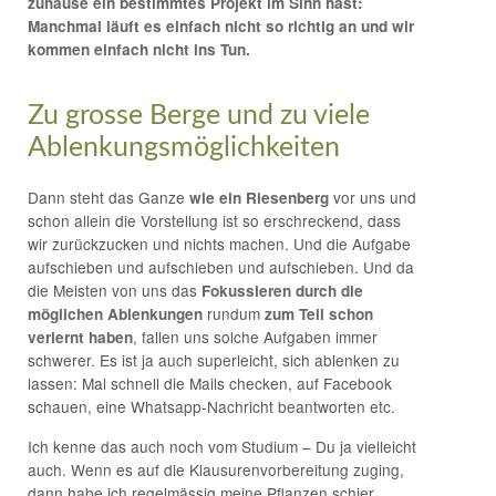
zuhause ein bestimmtes Projekt im Sinn hast:
Manchmal läuft es einfach nicht so richtig an und wir
kommen einfach nicht ins Tun.
Zu grosse Berge und zu viele
Ablenkungsmöglichkeiten
Dann steht das Ganze
vor uns und
wie ein Riesenberg
schon allein die Vorstellung ist so erschreckend, dass
wir zurückzucken und nichts machen. Und die Aufgabe
aufschieben und aufschieben und aufschieben. Und da
die Meisten von uns das
Fokussieren durch die
rundum
möglichen Ablenkungen
zum Teil schon
, fallen uns solche Aufgaben immer
verlernt haben
schwerer. Es ist ja auch superleicht, sich ablenken zu
lassen: Mal schnell die Mails checken, auf Facebook
schauen, eine Whatsapp-Nachricht beantworten etc.
Ich kenne das auch noch vom Studium – Du ja vielleicht
auch. Wenn es auf die Klausurenvorbereitung zuging,
dann habe ich regelmässig meine Pflanzen schier