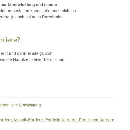
smarktentwicklung und neuere
sleben gestalten kannst, die noch nicht so
(manchmal auch
rriere
Proteische
rriere?
rnt und darin einsteigt, sich
ens die Hauptzeit seiner beruflichen
ersönliche Entwicklung
arriere
,
Mosaik-Karriere
,
Portfolio-Karriere
,
Proteische Karriere