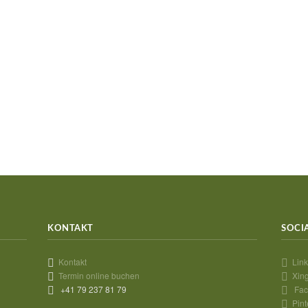
KONTAKT
SOCI
Kontakt
Link
Termin online buchen
Xin
+41 79 237 81 79
Fac
Pint