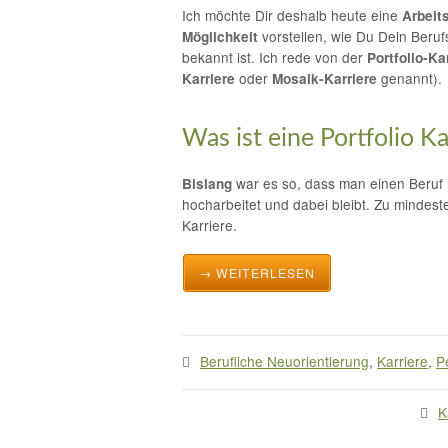
Ich möchte Dir deshalb heute eine
Arbeit
vorstellen, wie Du Dein Beruf
Möglichkeit
bekannt ist. Ich rede von der
Portfolio-Ka
oder
genannt).
Karriere
Mosaik-Karriere
Was ist eine Portfolio Ka
war es so, dass man einen Beruf le
Bislang
hocharbeitet und dabei bleibt. Zu mindest
Karriere.
→ WEITERLESEN
Berufliche Neuorientierung
,
Karriere
,
P
K