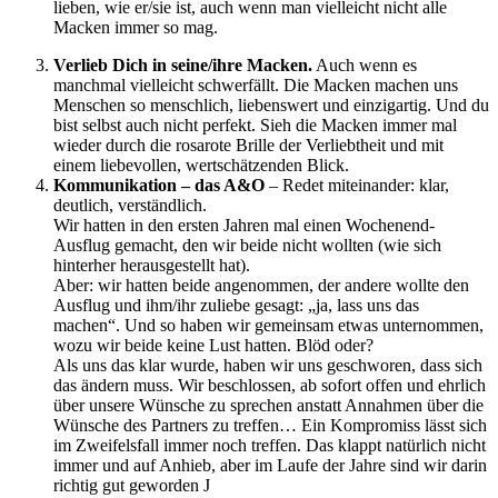
lieben, wie er/sie ist, auch wenn man vielleicht nicht alle
Macken immer so mag.
Verlieb Dich in seine/ihre Macken.
Auch wenn es
manchmal vielleicht schwerfällt. Die Macken machen uns
Menschen so menschlich, liebenswert und einzigartig. Und du
bist selbst auch nicht perfekt. Sieh die Macken immer mal
wieder durch die rosarote Brille der Verliebtheit und mit
einem liebevollen, wertschätzenden Blick.
Kommunikation – das A&O
– Redet miteinander: klar,
deutlich, verständlich.
Wir hatten in den ersten Jahren mal einen Wochenend-
Ausflug gemacht, den wir beide nicht wollten (wie sich
hinterher herausgestellt hat).
Aber: wir hatten beide angenommen, der andere wollte den
Ausflug und ihm/ihr zuliebe gesagt: „ja, lass uns das
machen“. Und so haben wir gemeinsam etwas unternommen,
wozu wir beide keine Lust hatten. Blöd oder?
Als uns das klar wurde, haben wir uns geschworen, dass sich
das ändern muss. Wir beschlossen, ab sofort offen und ehrlich
über unsere Wünsche zu sprechen anstatt Annahmen über die
Wünsche des Partners zu treffen… Ein Kompromiss lässt sich
im Zweifelsfall immer noch treffen. Das klappt natürlich nicht
immer und auf Anhieb, aber im Laufe der Jahre sind wir darin
richtig gut geworden J