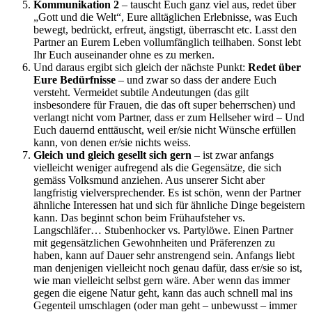
Kommunikation 2
– tauscht Euch ganz viel aus, redet über
„Gott und die Welt“, Eure alltäglichen Erlebnisse, was Euch
bewegt, bedrückt, erfreut, ängstigt, überrascht etc. Lasst den
Partner an Eurem Leben vollumfänglich teilhaben. Sonst lebt
Ihr Euch auseinander ohne es zu merken.
Und daraus ergibt sich gleich der nächste Punkt:
Redet über
Eure Bedürfnisse
– und zwar so dass der andere Euch
versteht. Vermeidet subtile Andeutungen (das gilt
insbesondere für Frauen, die das oft super beherrschen) und
verlangt nicht vom Partner, dass er zum Hellseher wird – Und
Euch dauernd enttäuscht, weil er/sie nicht Wünsche erfüllen
kann, von denen er/sie nichts weiss.
Gleich und gleich gesellt sich gern
– ist zwar anfangs
vielleicht weniger aufregend als die Gegensätze, die sich
gemäss Volksmund anziehen. Aus unserer Sicht aber
langfristig vielversprechender. Es ist schön, wenn der Partner
ähnliche Interessen hat und sich für ähnliche Dinge begeistern
kann. Das beginnt schon beim Frühaufsteher vs.
Langschläfer… Stubenhocker vs. Partylöwe. Einen Partner
mit gegensätzlichen Gewohnheiten und Präferenzen zu
haben, kann auf Dauer sehr anstrengend sein. Anfangs liebt
man denjenigen vielleicht noch genau dafür, dass er/sie so ist,
wie man vielleicht selbst gern wäre. Aber wenn das immer
gegen die eigene Natur geht, kann das auch schnell mal ins
Gegenteil umschlagen (oder man geht – unbewusst – immer