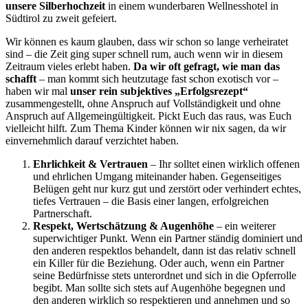
unsere Silberhochzeit
in einem wunderbaren Wellnesshotel in
Südtirol zu zweit gefeiert.
Wir können es kaum glauben, dass wir schon so lange verheiratet
sind – die Zeit ging super schnell rum, auch wenn wir in diesem
Zeitraum vieles erlebt haben.
Da wir oft gefragt, wie man das
schafft
– man kommt sich heutzutage fast schon exotisch vor –
haben wir mal
unser rein subjektives „Erfolgsrezept“
zusammengestellt, ohne Anspruch auf Vollständigkeit und ohne
Anspruch auf Allgemeingültigkeit. Pickt Euch das raus, was Euch
vielleicht hilft. Zum Thema Kinder können wir nix sagen, da wir
einvernehmlich darauf verzichtet haben.
Ehrlichkeit & Vertrauen
– Ihr solltet einen wirklich offenen
und ehrlichen Umgang miteinander haben. Gegenseitiges
Belügen geht nur kurz gut und zerstört oder verhindert echtes,
tiefes Vertrauen – die Basis einer langen, erfolgreichen
Partnerschaft.
Respekt, Wertschätzung & Augenhöhe
– ein weiterer
superwichtiger Punkt. Wenn ein Partner ständig dominiert und
den anderen respektlos behandelt, dann ist das relativ schnell
ein Killer für die Beziehung. Oder auch, wenn ein Partner
seine Bedürfnisse stets unterordnet und sich in die Opferrolle
begibt. Man sollte sich stets auf Augenhöhe begegnen und
den anderen wirklich so respektieren und annehmen und so