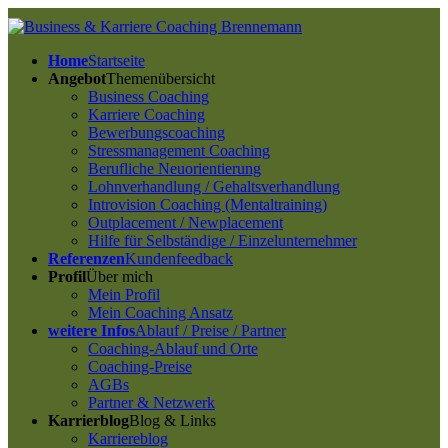
Home
Startseite
Angebot
Themenübersicht
Business Coaching
Karriere Coaching
Bewerbungscoaching
Stressmanagement Coaching
Berufliche Neuorientierung
Lohnverhandlung / Gehaltsverhandlung
Introvision Coaching (Mentaltraining)
Outplacement / Newplacement
Hilfe für Selbständige / Einzelunternehmer
Referenzen
Kundenfeedback
Profil
Über mich
Mein Profil
Mein Coaching Ansatz
weitere Infos
Ablauf / Preise / Partner
Coaching-Ablauf und Orte
Coaching-Preise
AGBs
Partner & Netzwerk
Karrierblog
Blog & Links
Karriereblog