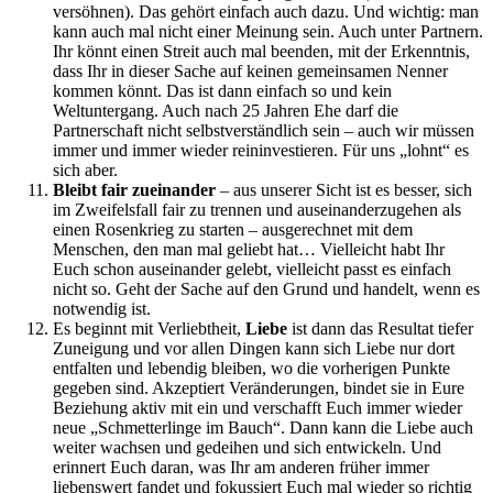
versöhnen). Das gehört einfach auch dazu. Und wichtig: man
kann auch mal nicht einer Meinung sein. Auch unter Partnern.
Ihr könnt einen Streit auch mal beenden, mit der Erkenntnis,
dass Ihr in dieser Sache auf keinen gemeinsamen Nenner
kommen könnt. Das ist dann einfach so und kein
Weltuntergang. Auch nach 25 Jahren Ehe darf die
Partnerschaft nicht selbstverständlich sein – auch wir müssen
immer und immer wieder reininvestieren. Für uns „lohnt“ es
sich aber.
Bleibt fair zueinander
– aus unserer Sicht ist es besser, sich
im Zweifelsfall fair zu trennen und auseinanderzugehen als
einen Rosenkrieg zu starten – ausgerechnet mit dem
Menschen, den man mal geliebt hat… Vielleicht habt Ihr
Euch schon auseinander gelebt, vielleicht passt es einfach
nicht so. Geht der Sache auf den Grund und handelt, wenn es
notwendig ist.
Es beginnt mit Verliebtheit,
Liebe
ist dann das Resultat tiefer
Zuneigung und vor allen Dingen kann sich Liebe nur dort
entfalten und lebendig bleiben, wo die vorherigen Punkte
gegeben sind. Akzeptiert Veränderungen, bindet sie in Eure
Beziehung aktiv mit ein und verschafft Euch immer wieder
neue „Schmetterlinge im Bauch“. Dann kann die Liebe auch
weiter wachsen und gedeihen und sich entwickeln. Und
erinnert Euch daran, was Ihr am anderen früher immer
liebenswert fandet und fokussiert Euch mal wieder so richtig