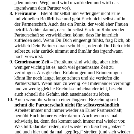
„den unteren Weg“ und wird unzufrieden und wirft das
irgendwann dem Partner vor).
Freiräume
– Bleibt Ihr selbst und verleugnet nicht Eure
individuellen Bedürfnisse und gebt Euch nicht selbst auf in
der Partnerschaft. Auch das ein Punkt, der wohl eher Frauen
betrifft. Achtet darauf, dass ihr selbst Euch im Rahmen der
Partnerschaft so verwirklichen könnt, dass Ihr innerlich
zufrieden seid. Wenn Du Dich eingeengt fühlst, frag Dich, ob
wirklich Dein Partner daran schuld ist, oder ob Du Dich nicht
selbst zu sehr zurück nimmst und ihm/ihr das irgendwann
noch vorwirfst.
Gemeinsame Zeit
– Freiräume sind wichtig, aber nicht
weniger wichtig ist es, auch viel gemeinsame Zeit zu
verbringen. Aus gleichen Erfahrungen und Erinnerungen
könnt Ihr noch lange, lange zehren und sie vertiefen die
Partnerschaft. Wenn man zu wenig Zeit miteinander verbringt
und zu wenig gleiche Erlebnisse miteinander teilt, besteht
auch schnell die Gefahr, sich auseinander zu leben.
Auch wenn ihr schon in einer längeren Beziehung seid –
nehmt die Partnerschaft nicht für selbstverständlich
.
Arbeitet immer und immer wieder an Eurer Partnerschaft,
bemüht Euch immer wieder darum. Auch wenn es mal
schwierig ist, denn das kommt auch immer mal wieder vor.
Was hilft: darüber reden, mal wieder ein bisschen „balzen“
und auch hier und da mal „gepflegt“ streiten (und sich wieder