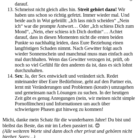
darauf.
Schmeisst nicht gleich alles hin.
Streit gehört dazu!
Wir
haben uns schon so richtig gefetzt. Immer wieder mal. Und
beide auch in Wut gebrüllt: „Ich lass mich scheiden“ „Nein
ich“ war die prompte Antwort… Oder „Ich schiess Dich zum
Mond“, „Nein, eher schiess ich Dich dorthin“… Achtet
darauf, dass in diesen Momenten nicht die ersten beiden
Punkte so nachhaltig leiden, dass Eure Beziehung einen
langfristigen Schaden nimmt. Nach Gewitter folgt auch
wieder Sonnenschein und manchmal muss man einfach auch
mal durchhalten. Wenn das Gewitter verzogen ist, prüft, ob
noch so viel Gefühl für den anderen da ist, dass es sich lohnt
durchzuhalten.
Sex
: Ja, der Sex entwickelt und verändert sich. Redet
miteinander über Eure Bedürfnisse, geht auf den Partner ein,
lernt mit Veränderungen und Problemen (kreativ) umzugehen
und gemeinsam nach Lösungen zu suchen. In der heutigen
Zeit gibt es genug Anregungen (nein, wir meinen nicht simple
Pornofilmchen) und Informationen um auch über
schwierigere Phasen gut hinweg zu kommen!
Michi, danke mein Schatz für die wunderbaren Jahre! Du bist und
bleibst das Beste, das mir im Leben passiert ist.
😍
(Alle weiteren Worte sind dann doch eher privat und gehören nicht
hierher. Sorry…)