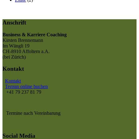
Anschrift
Business & Karriere Coaching
Kirsten Brennemann
Im Wängli 19
CH-8910 Affoltern a.A.
(bei Zürich)
Kontakt
Kontakt
Termin online buchen
+41 79 237 81 79
Termine nach Vereinbarung
Social Media