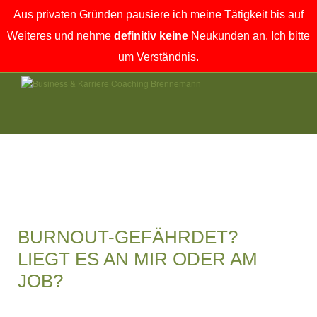
Aus privaten Gründen pausiere ich meine Tätigkeit bis auf
Weiteres und nehme
definitiv keine
Neukunden an. Ich bitte
um Verständnis.
BURNOUT-GEFÄHRDET?
LIEGT ES AN MIR ODER AM
JOB?